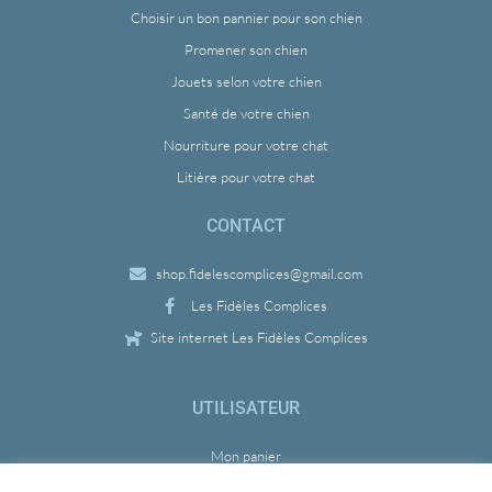
Choisir un bon pannier pour son chien
Promener son chien
Jouets selon votre chien
Santé de votre chien
Nourriture pour votre chat
Litière pour votre chat
CONTACT
shop.fidelescomplices@gmail.com
Les Fidèles Complices
Site internet Les Fidèles Complices
UTILISATEUR
Mon panier
Mon compte